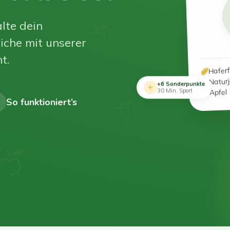
lte dein
iche mit unserer
t.
Hafer
Natur
+6 Sonderpunkte
Apfel
30 Min. Sport
So funktioniert’s