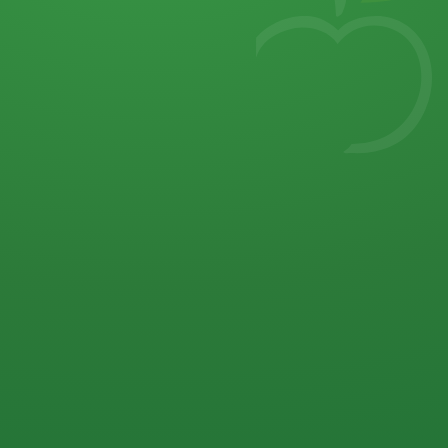
7
von 32 P
5 P
2 P