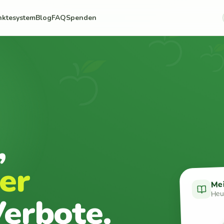
nktesystem
Blog
FAQ
Spenden
,
er
Me
Heut
erbote.