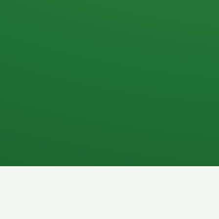
Apfel
3P
4
Hähnchenbrust
Vollkornbrot
1P
6P
Kaffee mit Milch
Lachsfilet
7P
8P
Schokoriegel
Pasta