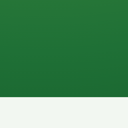
0 P
P
2P
Banane
1P
Gemüsesalat