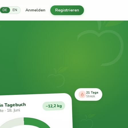
Anmelden
Registrieren
DE
EN
21 Tage
Streak
in Tagebuch
−12,2 kg
e · 18. Juni