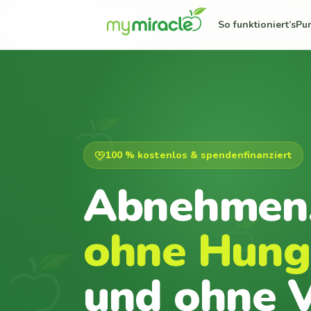
So funktioniert’s
Pu
100 % kostenlos & spendenfinanziert
Abnehmen
ohne Hung
und ohne V