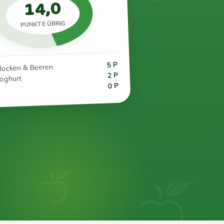
14,0
PUNKTE ÜBRIG
5 P
flocken & Beeren
2 P
joghurt
0 P