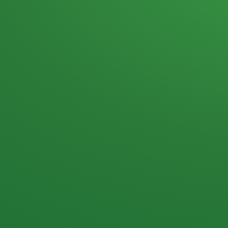
Heutiges Tagebuch
Haferflocken & Beeren
Naturjoghurt