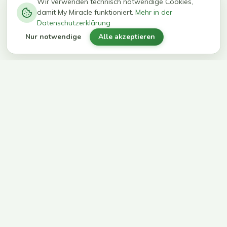
−
0
0
%
Wir verwenden technisch notwendige Cookies,
damit My Miracle funktioniert.
Mehr in der
kg in 12
erreichen
Datenschutzerklärung
Wochen
ihr Ziel
Nur notwendige
Alle akzeptieren