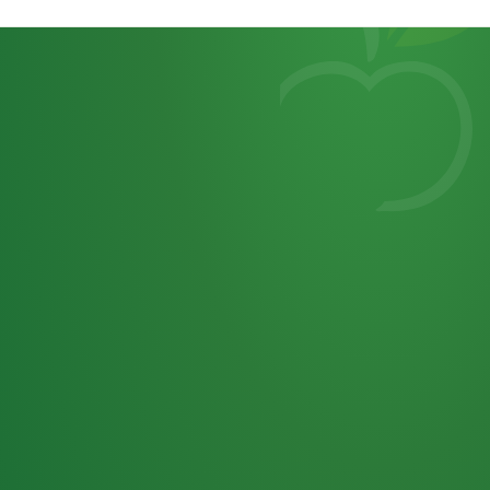
Heutiges
7
von
Tagebuch
25,0
32 P