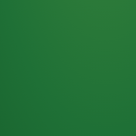
Haferflocken
PUNKTE
5 P
& Beeren
ÜBRIG
2
Naturjoghurt
P
Apfel
0 P
3P
Hähnchenbrust
4P
Vollkornbrot
2P
Banane
1P
Kaffee mit Milch
6P
Lachsfilet
1P
Gemüsesalat