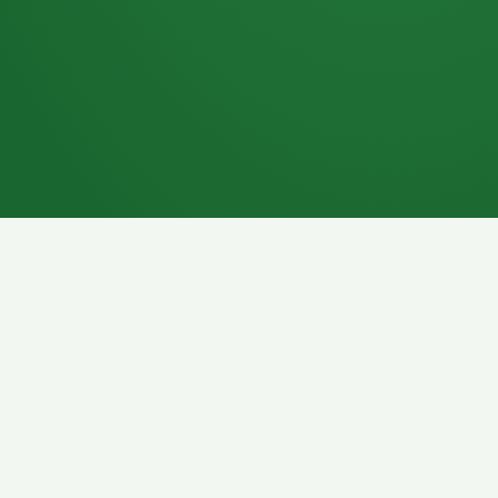
7P
Schokoriegel
8P
Pasta