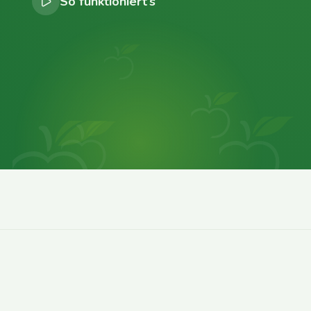
So funktioniert’s
0
0
0