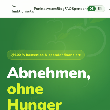
So
Punktesystem
Blog
FAQ
Spenden
DE
EN
funktioniert’s
100 % kostenlos & spendenfinanziert
Abnehmen,
ohne
Hunger