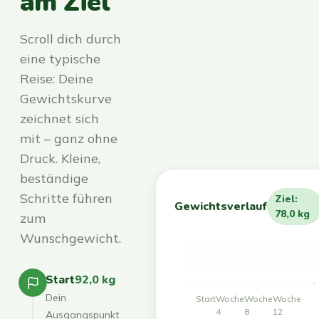
am Ziel
Scroll dich durch
eine typische
Reise: Deine
Gewichtskurve
zeichnet sich
mit – ganz ohne
Druck. Kleine,
beständige
Schritte führen
Ziel:
Gewichtsverlauf
78,0 kg
zum
Wunschgewicht.
Start
92,0 kg
Dein
Start
Woche
Woche
Woche
4
8
12
Ausgangspunkt