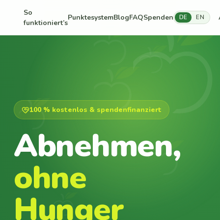
So
Punktesystem
Blog
FAQ
Spenden
DE
EN
funktioniert’s
100 % kostenlos & spendenfinanziert
Abnehmen,
ohne
Hunger