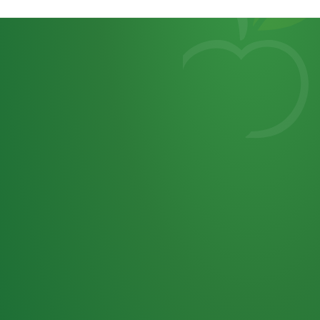
Heutiges
7
von
Tagebuch
25,0
32 P