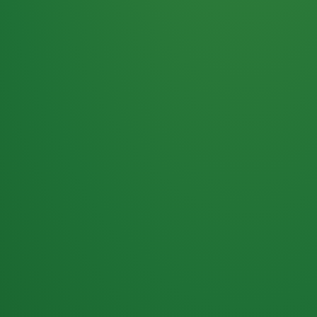
Haferflocken
PUNKTE
5 P
& Beeren
ÜBRIG
2
Naturjoghurt
P
Apfel
0 P
3P
Hähnchenbrust
4P
Vollkornbrot
2P
Banane
1P
Kaffee mit Milch
6P
Lachsfilet
1P
Gemüsesalat