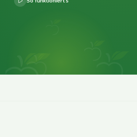
So funktioniert’s
0
0
0