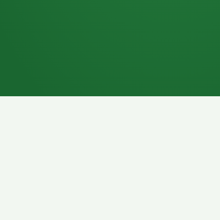
7P
Schokoriegel
8P
Pasta