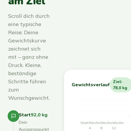
am Ziel
Scroll dich durch
eine typische
Reise: Deine
Gewichtskurve
zeichnet sich
mit – ganz ohne
Druck. Kleine,
beständige
Schritte führen
Ziel:
Gewichtsverlauf
78,0 kg
zum
Wunschgewicht.
Start
92,0 kg
Dein
Start
Woche
Woche
Woche
4
8
12
Ausgangspunkt