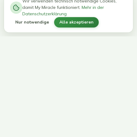
−
0
0
%
Wir verwenden technisch notwendige Cookies,
damit My Miracle funktioniert.
Mehr in der
kg in 12
erreichen
Datenschutzerklärung
Wochen
ihr Ziel
Nur notwendige
Alle akzeptieren