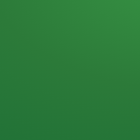
Heutiges Tagebuch
Haferflocken & Beeren
Naturjoghurt