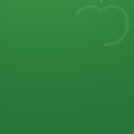
7
von 32 P
5 P
2 P