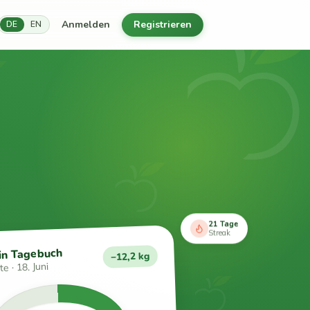
Anmelden
Registrieren
DE
EN
21 Tage
Streak
in Tagebuch
−12,2 kg
e · 18. Juni