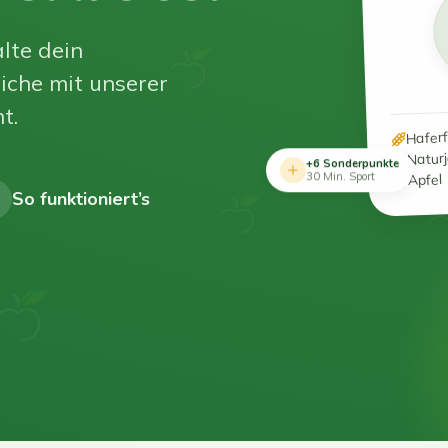
lte dein
iche mit unserer
t.
Hafer
Natur
+6 Sonderpunkte
Apfel
30 Min. Sport
So funktioniert’s