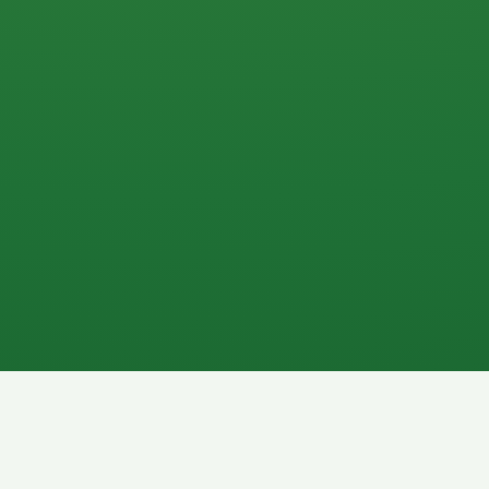
0 P
P
2P
Banane
1P
Gemüsesalat