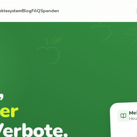
nktesystem
Blog
FAQ
Spenden
,
er
Me
Heut
erbote.