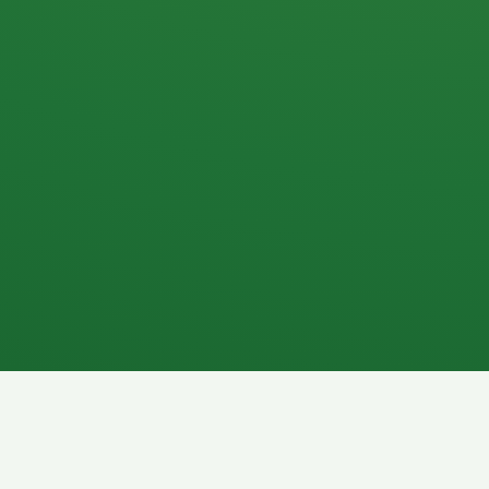
Apfel
3P
4
Hähnchenbrust
Vollkornbrot
1P
6P
Kaffee mit Milch
Lachsfilet
7P
8P
Schokoriegel
Pasta