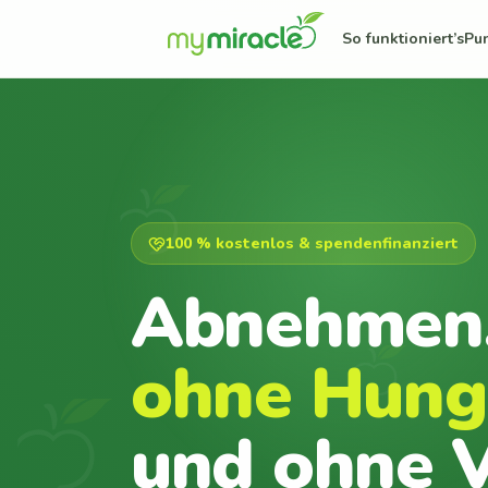
So funktioniert’s
Pu
100 % kostenlos & spendenfinanziert
Abnehmen
ohne Hung
und ohne V