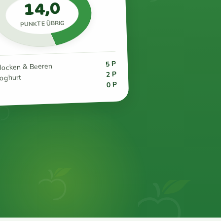
14,0
PUNKTE ÜBRIG
5 P
flocken & Beeren
2 P
joghurt
0 P