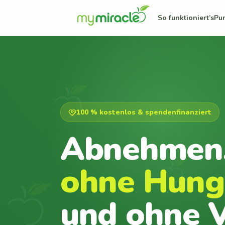
So funktioniert’s
Pu
100 % kostenlos & spendenfinanziert
Abnehmen
ohne Hung
und ohne V