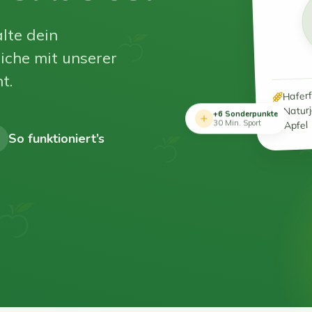
lte dein
iche mit unserer
t.
Hafer
Natur
+6 Sonderpunkte
Apfel
30 Min. Sport
So funktioniert’s