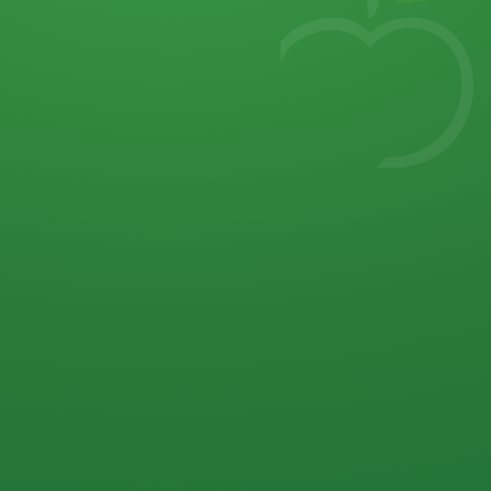
7
von 32 P
5 P
2 P