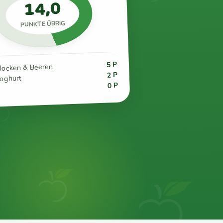
14,0
PUNKTE ÜBRIG
5 P
flocken & Beeren
2 P
joghurt
0 P