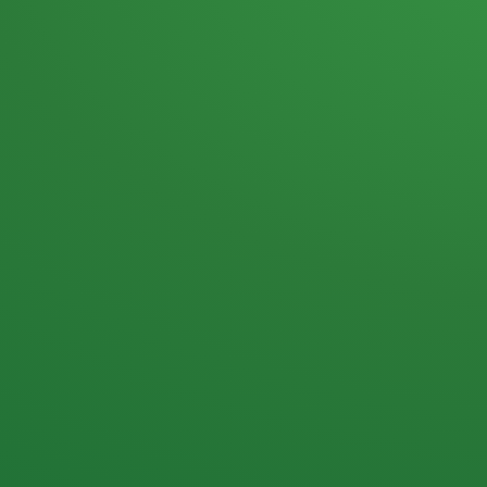
Heutiges Tagebuch
Haferflocken & Beeren
Naturjoghurt