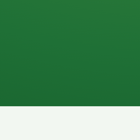
Apfel
3P
4
Hähnchenbrust
Vollkornbrot
1P
6P
Kaffee mit Milch
Lachsfilet
7P
8P
Schokoriegel
Pasta