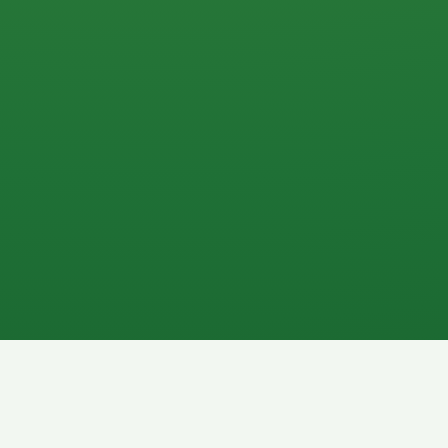
0 P
P
2P
Banane
1P
Gemüsesalat