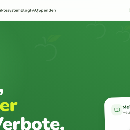
nktesystem
Blog
FAQ
Spenden
,
er
Me
Heut
erbote.