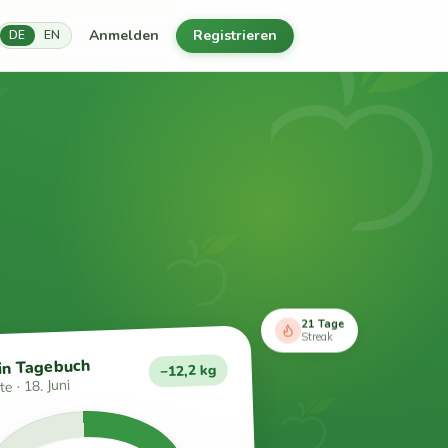
Anmelden
Registrieren
DE
EN
21 Tage
Streak
in Tagebuch
−12,2 kg
e · 18. Juni