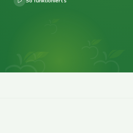
So funktioniert’s
0
0
0