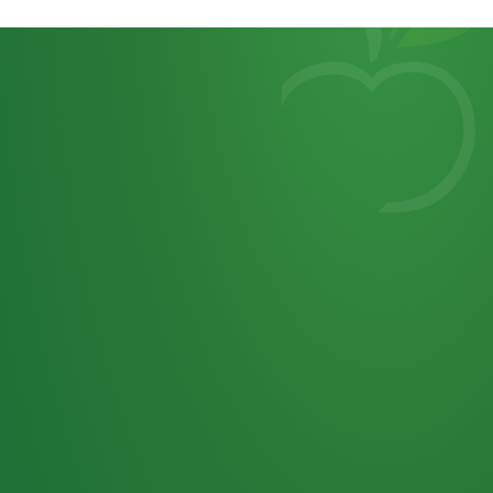
Heutiges
7
von
Tagebuch
25,0
32 P