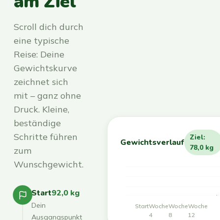
am Ziel
Scroll dich durch
eine typische
Reise: Deine
Gewichtskurve
zeichnet sich
mit – ganz ohne
Druck. Kleine,
beständige
Schritte führen
Ziel:
Gewichtsverlauf
78,0 kg
zum
Wunschgewicht.
Start
92,0 kg
Dein
Start
Woche
Woche
Woche
4
8
12
Ausgangspunkt