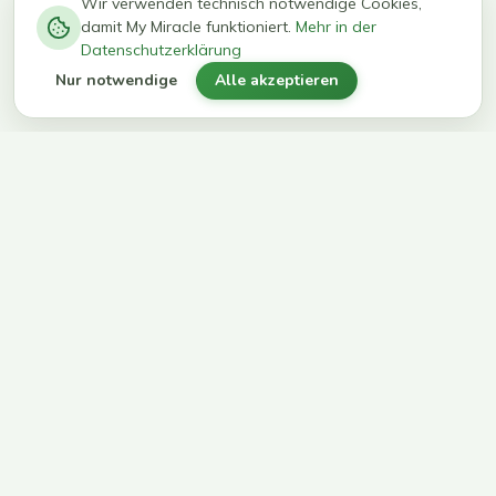
−
0
0
%
Wir verwenden technisch notwendige Cookies,
damit My Miracle funktioniert.
Mehr in der
kg in 12
erreichen
Datenschutzerklärung
Wochen
ihr Ziel
Nur notwendige
Alle akzeptieren