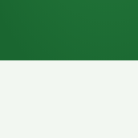
7P
Schokoriegel
8P
Pasta