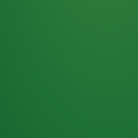
Haferflocken
PUNKTE
5 P
& Beeren
ÜBRIG
2
Naturjoghurt
P
Apfel
0 P
3P
Hähnchenbrust
4P
Vollkornbrot
2P
Banane
1P
Kaffee mit Milch
6P
Lachsfilet
1P
Gemüsesalat