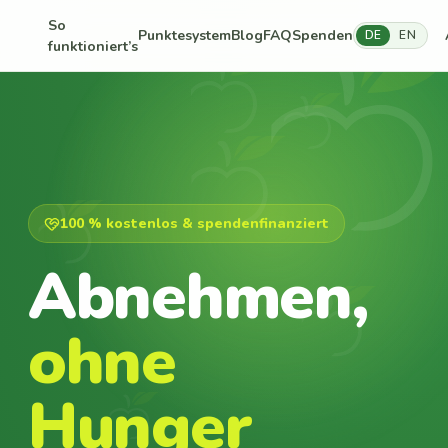
So
Punktesystem
Blog
FAQ
Spenden
DE
EN
funktioniert’s
100 % kostenlos & spendenfinanziert
Abnehmen,
ohne
Hunger