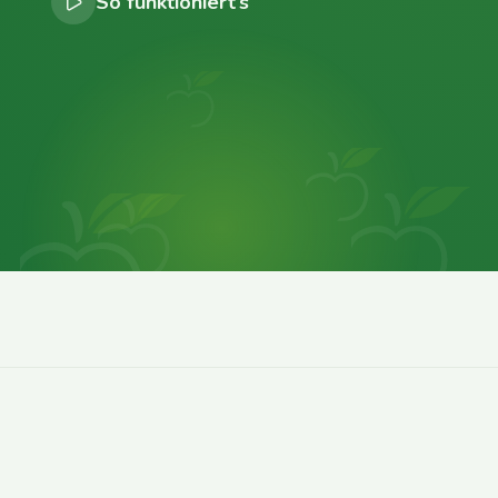
So funktioniert’s
0
0
0