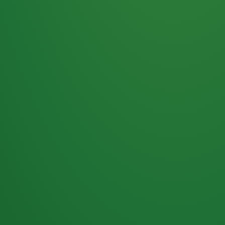
Haferflocken
PUNKTE
5 P
& Beeren
ÜBRIG
2
Naturjoghurt
P
Apfel
0 P
3P
Hähnchenbrust
4P
Vollkornbrot
2P
Banane
1P
Kaffee mit Milch
6P
Lachsfilet
1P
Gemüsesalat