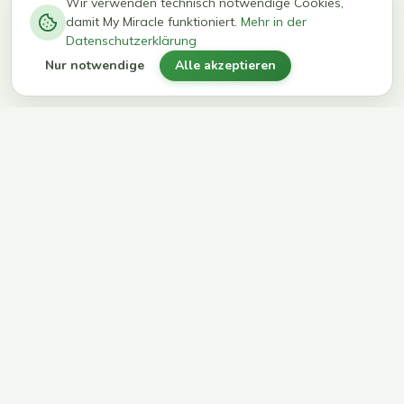
−
0
0
%
Wir verwenden technisch notwendige Cookies,
damit My Miracle funktioniert.
Mehr in der
kg in 12
erreichen
Datenschutzerklärung
Wochen
ihr Ziel
Nur notwendige
Alle akzeptieren