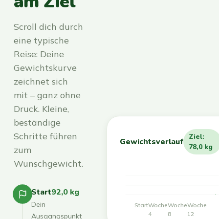
am Ziel
Scroll dich durch
eine typische
Reise: Deine
Gewichtskurve
zeichnet sich
mit – ganz ohne
Druck. Kleine,
beständige
Schritte führen
Ziel:
Gewichtsverlauf
78,0 kg
zum
Wunschgewicht.
Start
92,0 kg
Dein
Start
Woche
Woche
Woche
4
8
12
Ausgangspunkt