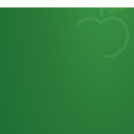
Heutiges
7
von
Tagebuch
25,0
32 P