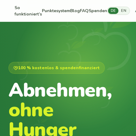
So
Punktesystem
Blog
FAQ
Spenden
DE
EN
funktioniert’s
100 % kostenlos & spendenfinanziert
Abnehmen,
ohne
Hunger