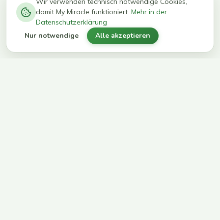
−
0
0
%
Wir verwenden technisch notwendige Cookies,
damit My Miracle funktioniert.
Mehr in der
kg in 12
erreichen
Datenschutzerklärung
Wochen
ihr Ziel
Nur notwendige
Alle akzeptieren