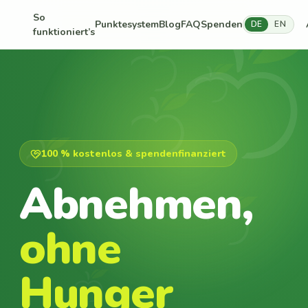
So
Punktesystem
Blog
FAQ
Spenden
DE
EN
funktioniert’s
100 % kostenlos & spendenfinanziert
Abnehmen,
ohne
Hunger