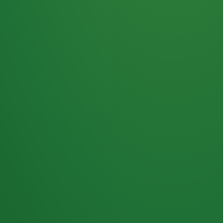
Haferflocken
PUNKTE
5 P
& Beeren
ÜBRIG
2
Naturjoghurt
P
Apfel
0 P
3P
Hähnchenbrust
4P
Vollkornbrot
2P
Banane
1P
Kaffee mit Milch
6P
Lachsfilet
1P
Gemüsesalat