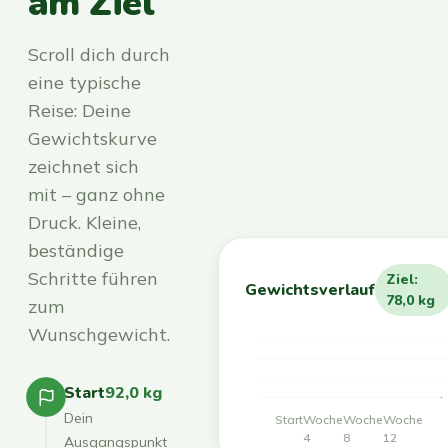
am Ziel
Scroll dich durch
eine typische
Reise: Deine
Gewichtskurve
zeichnet sich
mit – ganz ohne
Druck. Kleine,
beständige
Schritte führen
Ziel:
Gewichtsverlauf
78,0 kg
zum
Wunschgewicht.
Start
92,0 kg
Dein
Start
Woche
Woche
Woche
4
8
12
Ausgangspunkt