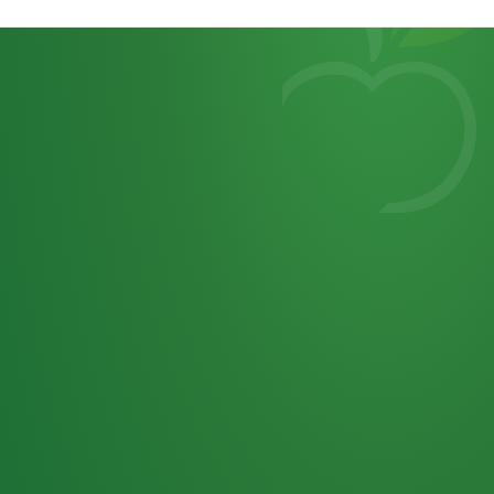
Heutiges
7
von
Tagebuch
25,0
32 P