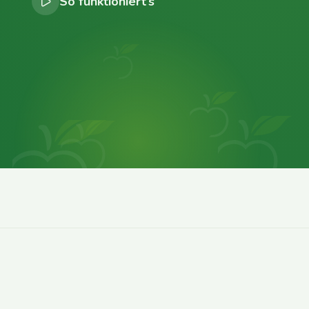
So funktioniert’s
0
0
0