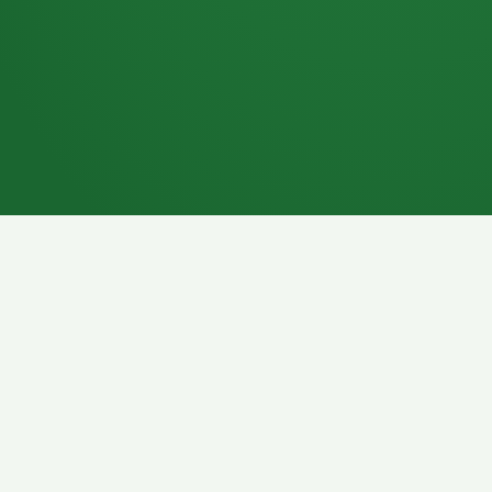
7P
Schokoriegel
8P
Pasta