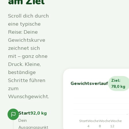
am Ziel
Scroll dich durch
eine typische
Reise: Deine
Gewichtskurve
zeichnet sich
mit – ganz ohne
Druck. Kleine,
beständige
Schritte führen
Ziel:
Gewichtsverlauf
78,0 kg
zum
Wunschgewicht.
Start
92,0 kg
Dein
Start
Woche
Woche
Woche
4
8
12
Ausgangspunkt