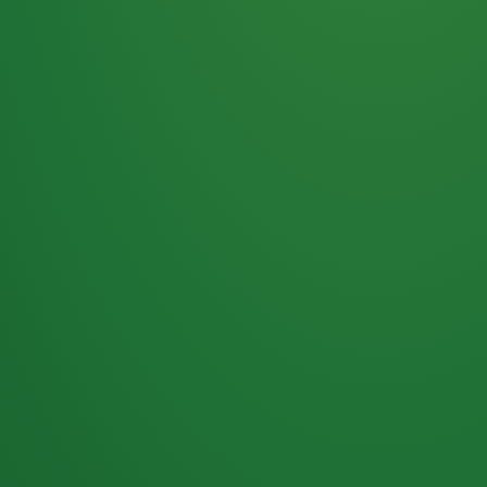
Haferflocken
PUNKTE
5 P
& Beeren
ÜBRIG
2
Naturjoghurt
P
Apfel
0 P
3P
Hähnchenbrust
4P
Vollkornbrot
2P
Banane
1P
Kaffee mit Milch
6P
Lachsfilet
1P
Gemüsesalat