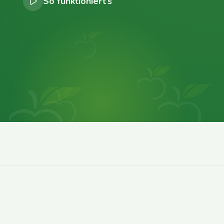
So funktioniert’s
0
0
0