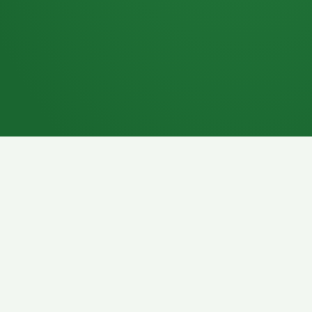
7P
Schokoriegel
8P
Pasta