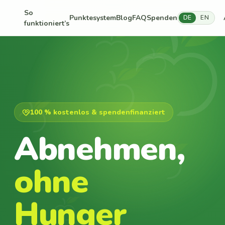
So
Punktesystem
Blog
FAQ
Spenden
DE
EN
funktioniert’s
100 % kostenlos & spendenfinanziert
Abnehmen,
ohne
Hunger