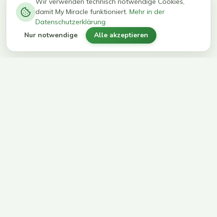
−
0
0
%
Wir verwenden technisch notwendige Cookies,
damit My Miracle funktioniert.
Mehr in der
kg in 12
erreichen
Datenschutzerklärung
Wochen
ihr Ziel
Nur notwendige
Alle akzeptieren