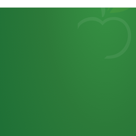
Heutiges
7
von
Tagebuch
25,0
32 P