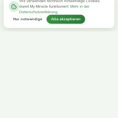
−
0
0
%
Wir verwenden technisch notwendige Cookies,
damit My Miracle funktioniert.
Mehr in der
kg in 12
erreichen
Datenschutzerklärung
Wochen
ihr Ziel
Nur notwendige
Alle akzeptieren