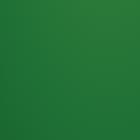
Haferflocken
PUNKTE
5 P
& Beeren
ÜBRIG
2
Naturjoghurt
P
Apfel
0 P
3P
Hähnchenbrust
4P
Vollkornbrot
2P
Banane
1P
Kaffee mit Milch
6P
Lachsfilet
1P
Gemüsesalat