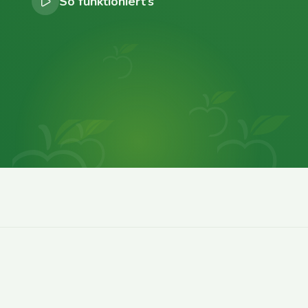
So funktioniert’s
0
0
0