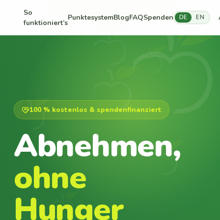
So
Punktesystem
Blog
FAQ
Spenden
DE
EN
funktioniert’s
100 % kostenlos & spendenfinanziert
Abnehmen,
ohne
Hunger