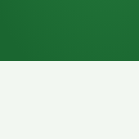
7P
Schokoriegel
8P
Pasta