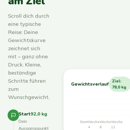
am Ziel
Scroll dich durch
eine typische
Reise: Deine
Gewichtskurve
zeichnet sich
mit – ganz ohne
Druck. Kleine,
beständige
Schritte führen
Ziel:
Gewichtsverlauf
78,0 kg
zum
Wunschgewicht.
Start
92,0 kg
Dein
Start
Woche
Woche
Woche
4
8
12
Ausgangspunkt