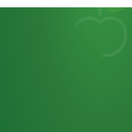
Heutiges
7
von
Tagebuch
25,0
32 P