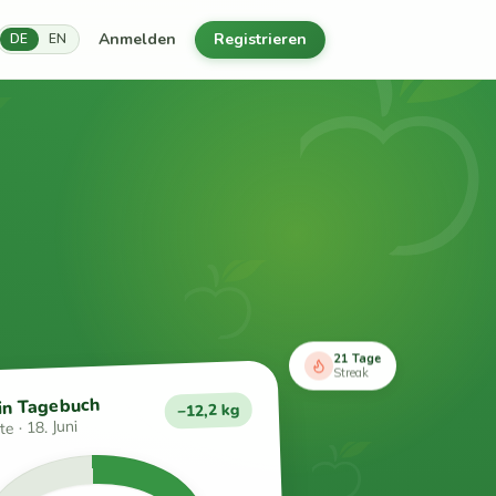
Anmelden
Registrieren
DE
EN
21 Tage
Streak
in Tagebuch
−12,2 kg
e · 18. Juni