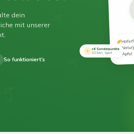
lte dein
iche mit unserer
t.
Hafer
Natur
+6 Sonderpunkte
Apfel
30 Min. Sport
So funktioniert’s