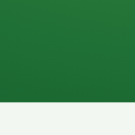
Apfel
3P
4
Hähnchenbrust
Vollkornbrot
1P
6P
Kaffee mit Milch
Lachsfilet
7P
8P
Schokoriegel
Pasta