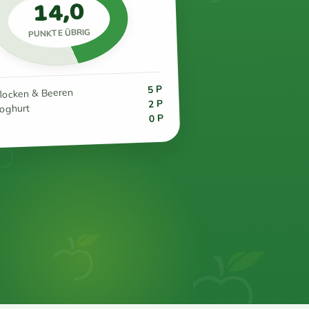
14,0
PUNKTE ÜBRIG
5 P
flocken & Beeren
2 P
joghurt
0 P