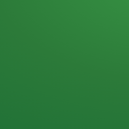
Heutiges Tagebuch
Haferflocken & Beeren
Naturjoghurt