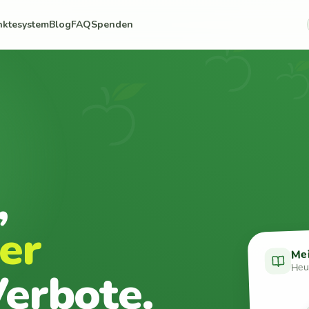
nktesystem
Blog
FAQ
Spenden
,
er
Me
Heut
erbote.