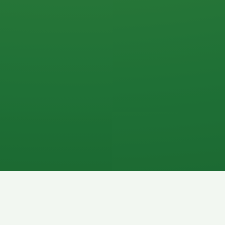
0 P
P
2P
Banane
1P
Gemüsesalat