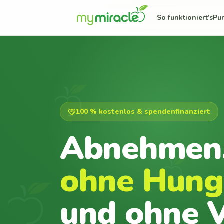
So funktioniert’s
Pu
100 % kostenlos & spendenfinanziert
Abnehmen
ohne Hung
und ohne V