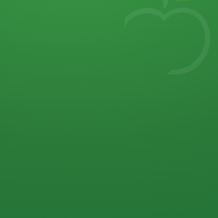
7
von 32 P
5 P
2 P