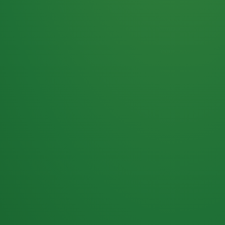
Haferflocken
PUNKTE
5 P
& Beeren
ÜBRIG
2
Naturjoghurt
P
Apfel
0 P
3P
Hähnchenbrust
4P
Vollkornbrot
2P
Banane
1P
Kaffee mit Milch
6P
Lachsfilet
1P
Gemüsesalat