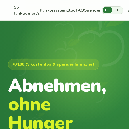
So
Punktesystem
Blog
FAQ
Spenden
DE
EN
funktioniert’s
100 % kostenlos & spendenfinanziert
Abnehmen,
ohne
Hunger