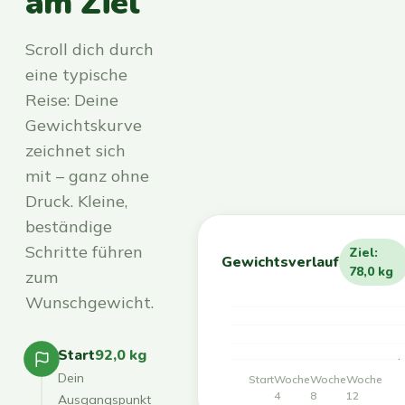
am Ziel
Scroll dich durch
eine typische
Reise: Deine
Gewichtskurve
zeichnet sich
mit – ganz ohne
Druck. Kleine,
beständige
Schritte führen
Ziel:
Gewichtsverlauf
78,0 kg
zum
Wunschgewicht.
Start
92,0 kg
Dein
Start
Woche
Woche
Woche
4
8
12
Ausgangspunkt