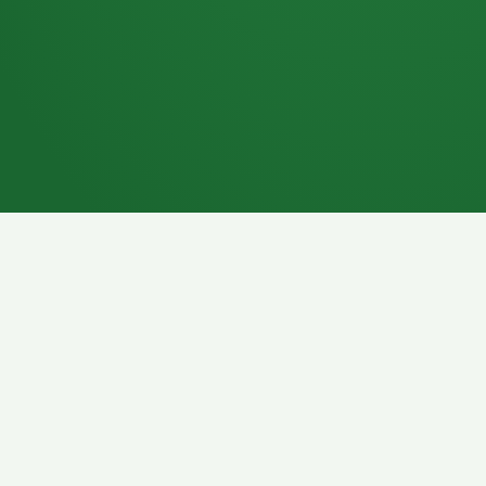
7P
Schokoriegel
8P
Pasta