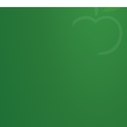
Heutiges
7
von
Tagebuch
25,0
32 P