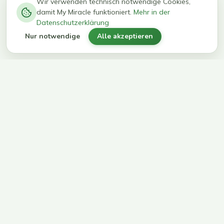
−
0
0
%
Wir verwenden technisch notwendige Cookies,
damit My Miracle funktioniert.
Mehr in der
kg in 12
erreichen
Datenschutzerklärung
Wochen
ihr Ziel
Nur notwendige
Alle akzeptieren