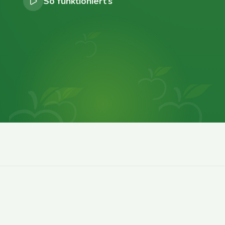
So funktioniert’s
0
0
0