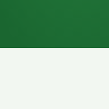
7P
Schokoriegel
8P
Pasta