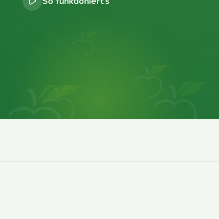
So funktioniert’s
0
0
0