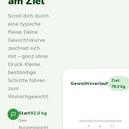
am Ziel
Scroll dich durch
eine typische
Reise: Deine
Gewichtskurve
zeichnet sich
mit – ganz ohne
Druck. Kleine,
beständige
Schritte führen
Ziel:
Gewichtsverlauf
78,0 kg
zum
Wunschgewicht.
Start
92,0 kg
Dein
Start
Woche
Woche
Woche
4
8
12
Ausgangspunkt