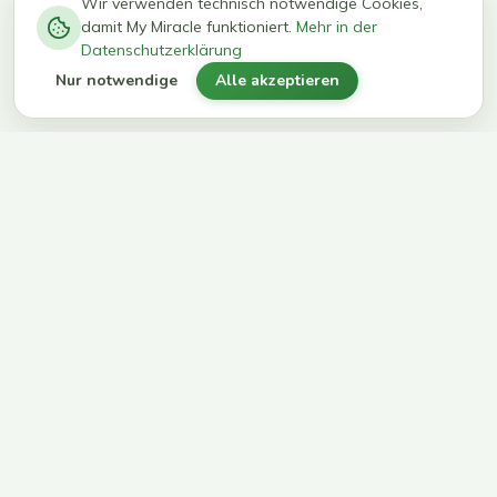
−
0
0
%
Wir verwenden technisch notwendige Cookies,
damit My Miracle funktioniert.
Mehr in der
kg in 12
erreichen
Datenschutzerklärung
Wochen
ihr Ziel
Nur notwendige
Alle akzeptieren