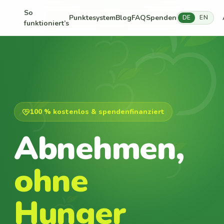
So
Punktesystem
Blog
FAQ
Spenden
DE
EN
funktioniert’s
100 % kostenlos & spendenfinanziert
Abnehmen,
ohne
Hunger