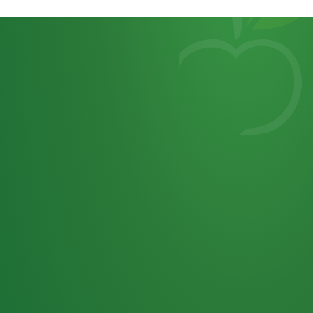
Heutiges
7
von
Tagebuch
25,0
32 P