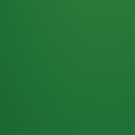
Haferflocken
PUNKTE
5 P
& Beeren
ÜBRIG
2
Naturjoghurt
P
Apfel
0 P
3P
Hähnchenbrust
4P
Vollkornbrot
2P
Banane
1P
Kaffee mit Milch
6P
Lachsfilet
1P
Gemüsesalat