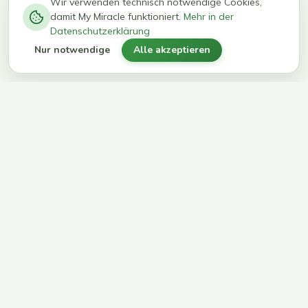
−
0
0
%
Wir verwenden technisch notwendige Cookies,
damit My Miracle funktioniert.
Mehr in der
kg in 12
erreichen
Datenschutzerklärung
Wochen
ihr Ziel
Nur notwendige
Alle akzeptieren