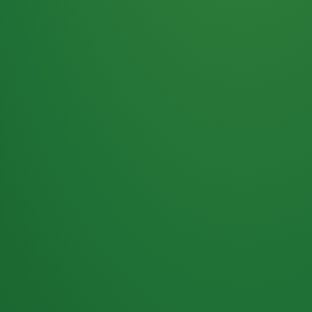
Haferflocken
PUNKTE
5 P
& Beeren
ÜBRIG
2
Naturjoghurt
P
Apfel
0 P
3P
Hähnchenbrust
4P
Vollkornbrot
2P
Banane
1P
Kaffee mit Milch
6P
Lachsfilet
1P
Gemüsesalat