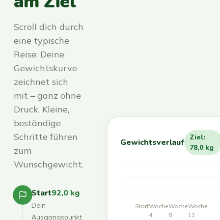
am Ziel
Scroll dich durch
eine typische
Reise: Deine
Gewichtskurve
zeichnet sich
mit – ganz ohne
Druck. Kleine,
beständige
Schritte führen
Ziel:
Gewichtsverlauf
78,0 kg
zum
Wunschgewicht.
Start
92,0 kg
Dein
Start
Woche
Woche
Woche
4
8
12
Ausgangspunkt