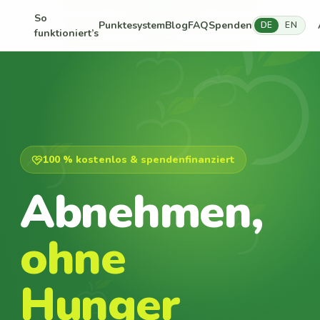
So
Punktesystem
Blog
FAQ
Spenden
DE
EN
funktioniert’s
100 % kostenlos & spendenfinanziert
Abnehmen,
ohne
Hunger