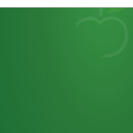
Heutiges
7
von
Tagebuch
25,0
32 P