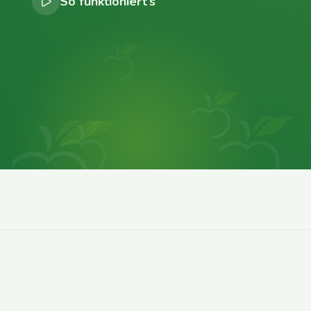
So funktioniert’s
0
0
0