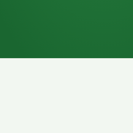
7P
Schokoriegel
8P
Pasta