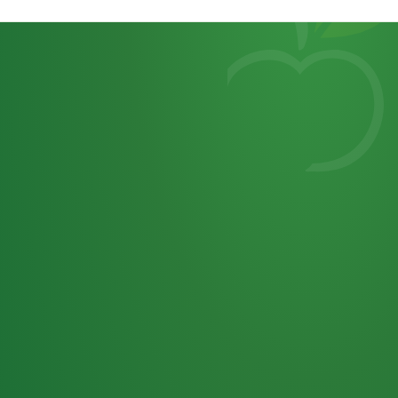
Heutiges
7
von
Tagebuch
25,0
32 P