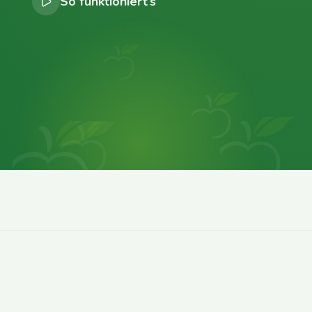
So funktioniert’s
0
0
0