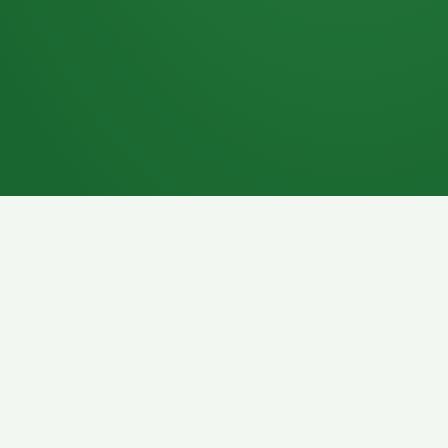
7P
Schokoriegel
8P
Pasta