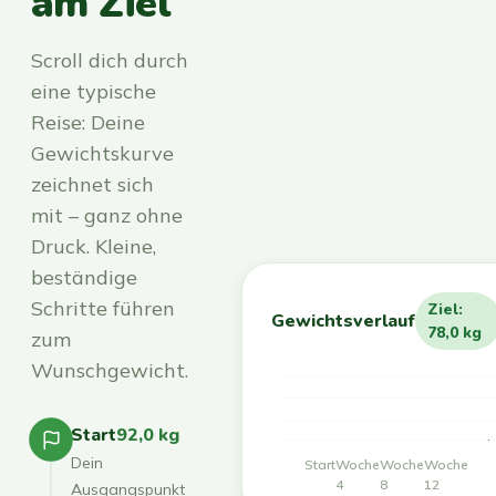
am Ziel
Scroll dich durch
eine typische
Reise: Deine
Gewichtskurve
zeichnet sich
mit – ganz ohne
Druck. Kleine,
beständige
Schritte führen
Ziel:
Gewichtsverlauf
78,0 kg
zum
Wunschgewicht.
Start
92,0 kg
Dein
Start
Woche
Woche
Woche
4
8
12
Ausgangspunkt