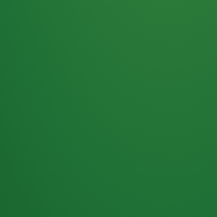
Haferflocken
PUNKTE
5 P
& Beeren
ÜBRIG
2
Naturjoghurt
P
Apfel
0 P
3P
Hähnchenbrust
4P
Vollkornbrot
2P
Banane
1P
Kaffee mit Milch
6P
Lachsfilet
1P
Gemüsesalat