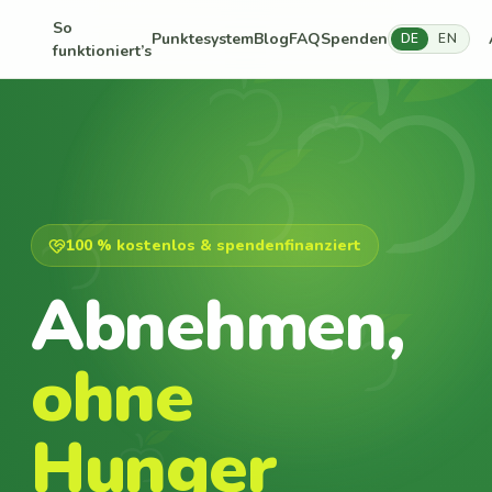
So
Punktesystem
Blog
FAQ
Spenden
DE
EN
funktioniert’s
100 % kostenlos & spendenfinanziert
Abnehmen,
ohne
Hunger