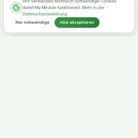
−
0
0
%
Wir verwenden technisch notwendige Cookies,
damit My Miracle funktioniert.
Mehr in der
kg in 12
erreichen
Datenschutzerklärung
Wochen
ihr Ziel
Nur notwendige
Alle akzeptieren