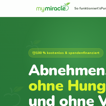
So funktioniert’s
Pu
100 % kostenlos & spendenfinanziert
Abnehmen
ohne Hung
und ohne V