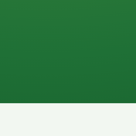
0 P
P
2P
Banane
1P
Gemüsesalat