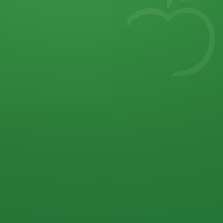
7
von 32 P
5 P
2 P