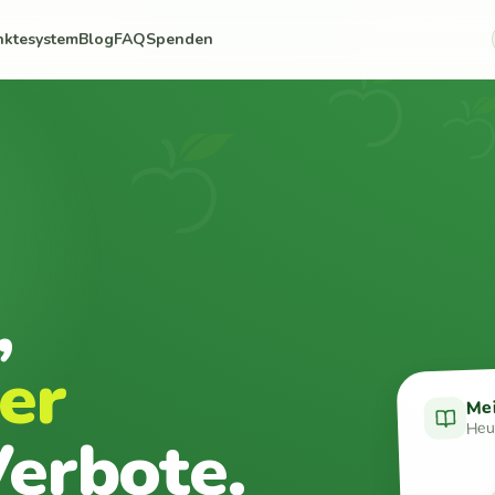
nktesystem
Blog
FAQ
Spenden
,
er
Me
Heut
erbote.