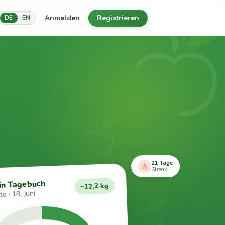
Anmelden
Registrieren
DE
EN
21 Tage
Streak
in Tagebuch
−12,2 kg
e · 18. Juni