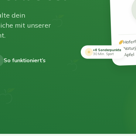
lte dein
iche mit unserer
t.
Hafer
Natur
+6 Sonderpunkte
Apfel
30 Min. Sport
So funktioniert’s