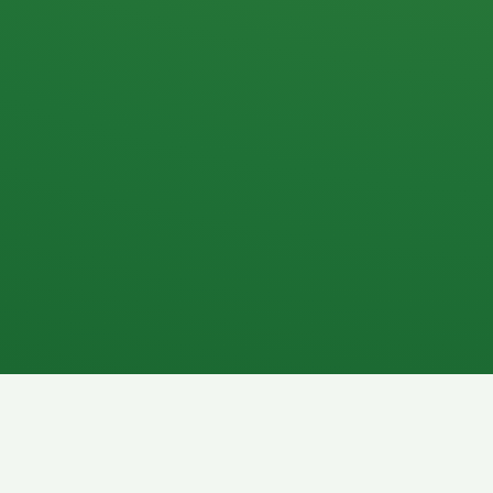
Apfel
3P
4
Hähnchenbrust
Vollkornbrot
1P
6P
Kaffee mit Milch
Lachsfilet
7P
8P
Schokoriegel
Pasta