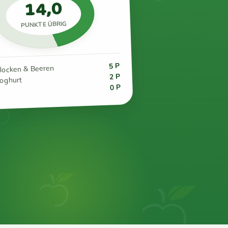
14,0
PUNKTE ÜBRIG
5 P
flocken & Beeren
2 P
joghurt
0 P