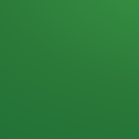
Heutiges Tagebuch
Haferflocken & Beeren
Naturjoghurt