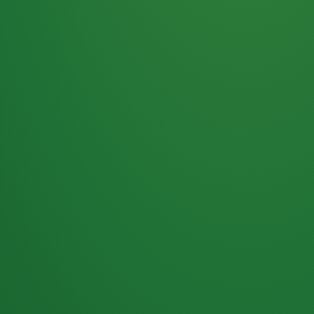
Haferflocken
PUNKTE
5 P
& Beeren
ÜBRIG
2
Naturjoghurt
P
Apfel
0 P
3P
Hähnchenbrust
4P
Vollkornbrot
2P
Banane
1P
Kaffee mit Milch
6P
Lachsfilet
1P
Gemüsesalat