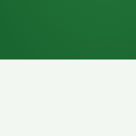
7P
Schokoriegel
8P
Pasta