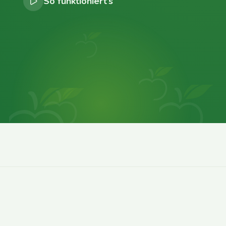
So funktioniert’s
0
0
0