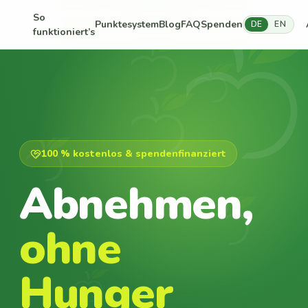
So
Punktesystem
Blog
FAQ
Spenden
DE
EN
funktioniert’s
100 % kostenlos & spendenfinanziert
Abnehmen,
ohne
Hunger