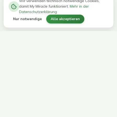
−
0
0
%
Wir verwenden technisch notwendige Cookies,
damit My Miracle funktioniert.
Mehr in der
kg in 12
erreichen
Datenschutzerklärung
Wochen
ihr Ziel
Nur notwendige
Alle akzeptieren