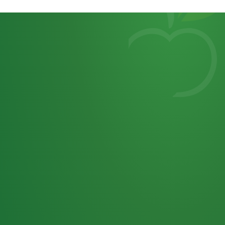
Heutiges
7
von
Tagebuch
25,0
32 P