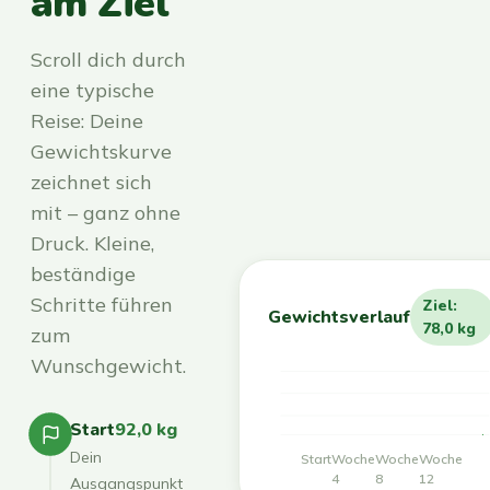
am Ziel
Scroll dich durch
eine typische
Reise: Deine
Gewichtskurve
zeichnet sich
mit – ganz ohne
Druck. Kleine,
beständige
Schritte führen
Ziel:
Gewichtsverlauf
78,0 kg
zum
Wunschgewicht.
Start
92,0 kg
Dein
Start
Woche
Woche
Woche
4
8
12
Ausgangspunkt