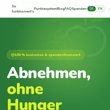
So
Punktesystem
Blog
FAQ
Spenden
DE
EN
funktioniert’s
100 % kostenlos & spendenfinanziert
Abnehmen,
ohne
Hunger