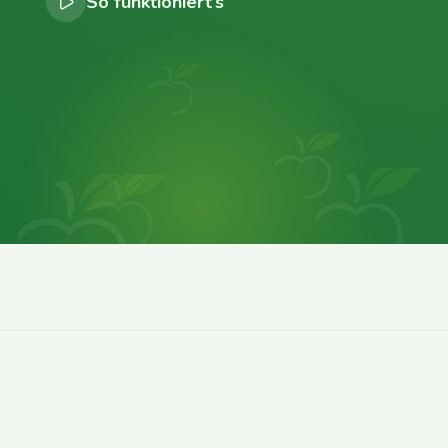
So funktioniert’s
0
0
0