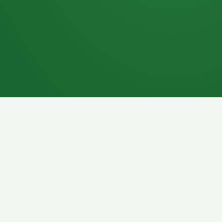
7P
Schokoriegel
8P
Pasta