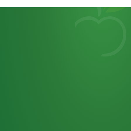
Heutiges
7
von
Tagebuch
25,0
32 P