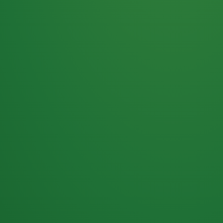
Haferflocken
PUNKTE
5 P
& Beeren
ÜBRIG
2
Naturjoghurt
P
Apfel
0 P
3P
Hähnchenbrust
4P
Vollkornbrot
2P
Banane
1P
Kaffee mit Milch
6P
Lachsfilet
1P
Gemüsesalat