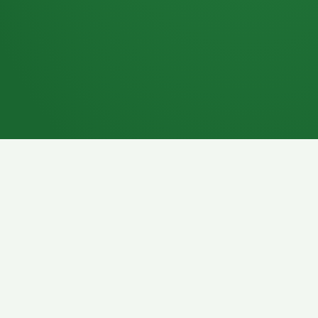
7P
Schokoriegel
8P
Pasta