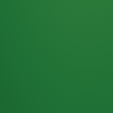
Haferflocken
PUNKTE
5 P
& Beeren
ÜBRIG
2
Naturjoghurt
P
Apfel
0 P
3P
Hähnchenbrust
4P
Vollkornbrot
2P
Banane
1P
Kaffee mit Milch
6P
Lachsfilet
1P
Gemüsesalat