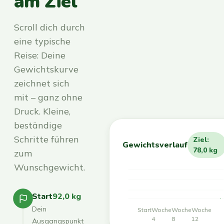
am Ziel
Scroll dich durch
eine typische
Reise: Deine
Gewichtskurve
zeichnet sich
mit – ganz ohne
Druck. Kleine,
beständige
Schritte führen
Ziel:
Gewichtsverlauf
78,0 kg
zum
Wunschgewicht.
Start
92,0 kg
Dein
Start
Woche
Woche
Woche
4
8
12
Ausgangspunkt