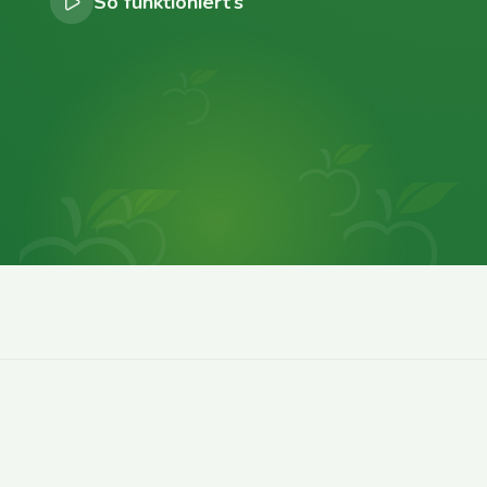
So funktioniert’s
0
0
0