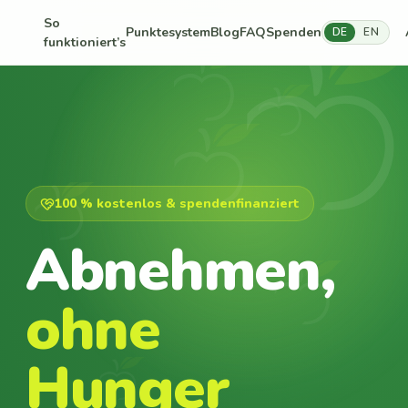
So
Punktesystem
Blog
FAQ
Spenden
DE
EN
funktioniert’s
100 % kostenlos & spendenfinanziert
Abnehmen,
ohne
Hunger