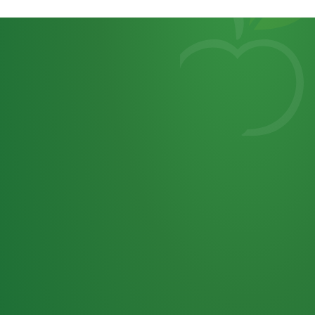
Heutiges
7
von
Tagebuch
25,0
32 P