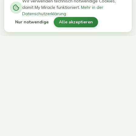
−
0
0
%
Wir verwenden technisch notwendige Cookies,
damit My Miracle funktioniert.
Mehr in der
kg in 12
erreichen
Datenschutzerklärung
Wochen
ihr Ziel
Nur notwendige
Alle akzeptieren